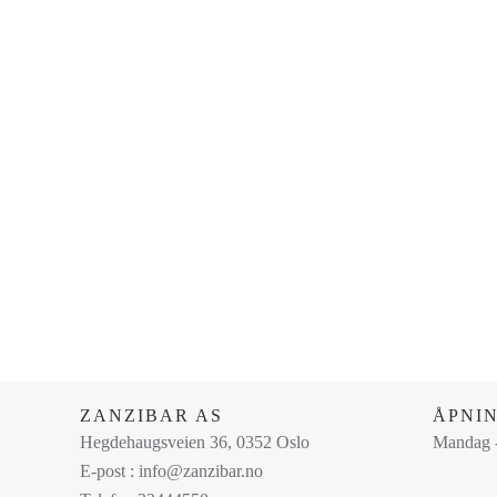
ZANZIBAR AS
ÅPNI
Hegdehaugsveien 36, 0352 Oslo
Mandag -
E-post : info@zanzibar.no