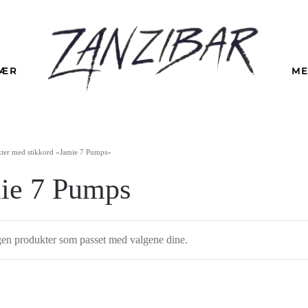
LÆR
ME
ter med stikkord «Jamie 7 Pumps»
ie 7 Pumps
gen produkter som passet med valgene dine.