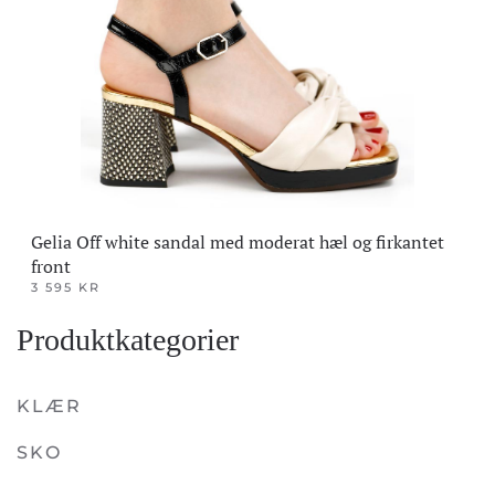
Gelia Off white sandal med moderat hæl og firkantet
front
3 595
KR
Dette
Produktkategorier
produktet
har
flere
KLÆR
varianter.
SKO
Alternativene
kan