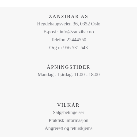
velges
på
ZANZIBAR AS
produktsiden
Hegdehaugsveien 36, 0352 Oslo
E-post : info@zanzibar.no
Telefon 22444550
Org nr 956 531 543
ÅPNINGSTIDER
Mandag - Lørdag: 11:00 - 18:00
VILKÅR
Salgsbetingelser
Praktisk informasjon
Angrerett og returskjema