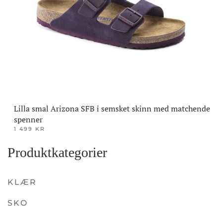
Lilla smal Arizona SFB i semsket skinn med matchende
spenner
1 499
KR
Dette
Produktkategorier
produktet
har
flere
KLÆR
varianter.
SKO
Alternativene
kan