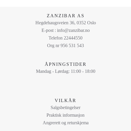
velges
på
ZANZIBAR AS
produktsiden
Hegdehaugsveien 36, 0352 Oslo
E-post : info@zanzibar.no
Telefon 22444550
Org nr 956 531 543
ÅPNINGSTIDER
Mandag - Lørdag: 11:00 - 18:00
VILKÅR
Salgsbetingelser
Praktisk informasjon
Angrerett og returskjema