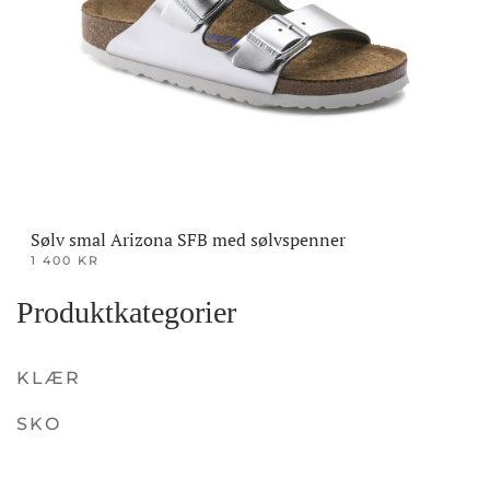
Sølv smal Arizona SFB med sølvspenner
1 400
KR
Dette
Produktkategorier
produktet
har
flere
KLÆR
varianter.
SKO
Alternativene
kan
velges