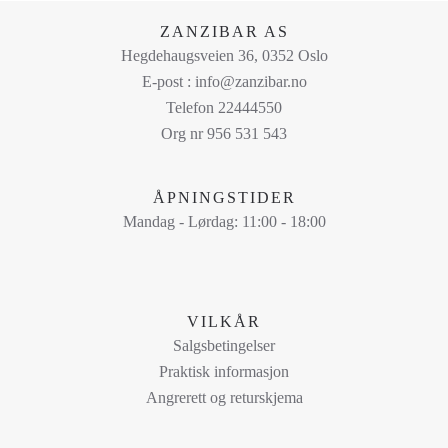
på
ZANZIBAR AS
produktsiden
Hegdehaugsveien 36, 0352 Oslo
E-post : info@zanzibar.no
Telefon 22444550
Org nr 956 531 543
ÅPNINGSTIDER
Mandag - Lørdag: 11:00 - 18:00
VILKÅR
Salgsbetingelser
Praktisk informasjon
Angrerett og returskjema