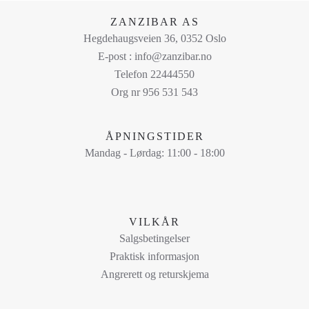
på
ZANZIBAR AS
produktsiden
Hegdehaugsveien 36, 0352 Oslo
E-post : info@zanzibar.no
Telefon 22444550
Org nr 956 531 543
ÅPNINGSTIDER
Mandag - Lørdag: 11:00 - 18:00
VILKÅR
Salgsbetingelser
Praktisk informasjon
Angrerett og returskjema