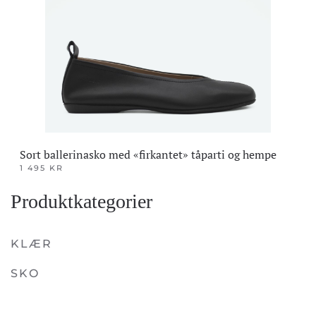
Sort ballerinasko med «firkantet» tåparti og hempe
1 495
KR
Dette
Produktkategorier
produktet
har
flere
KLÆR
varianter.
SKO
Alternativene
kan
velges