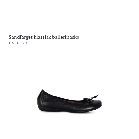
Sandfarget klassisk ballerinasko
1 550
KR
Dette
produktet
har
flere
varianter.
Alternativene
kan
velges
på
produktsiden