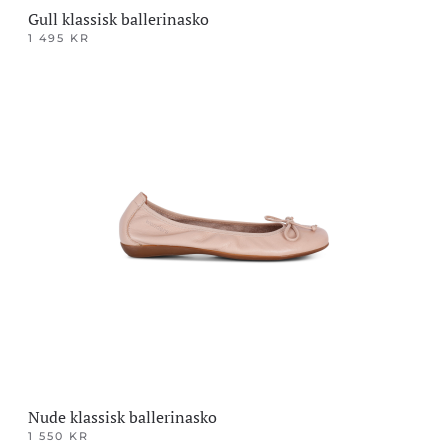
Gull klassisk ballerinasko
1 495
KR
Dette
produktet
har
flere
varianter.
Alternativene
kan
velges
på
produktsiden
Nude klassisk ballerinasko
1 550
KR