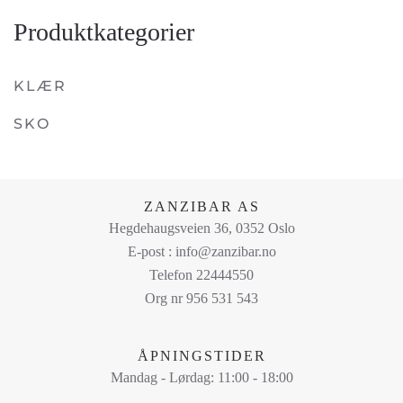
Dette
Produktkategorier
produktet
har
flere
KLÆR
varianter.
SKO
Alternativene
kan
velges
på
ZANZIBAR AS
produktsiden
Hegdehaugsveien 36, 0352 Oslo
E-post : info@zanzibar.no
Telefon 22444550
Org nr 956 531 543
ÅPNINGSTIDER
Mandag - Lørdag: 11:00 - 18:00