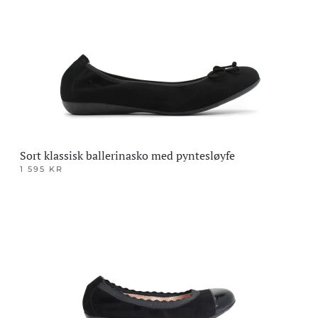
Sort klassisk ballerinasko med pyntesløyfe
1 595
KR
Dette
produktet
har
flere
varianter.
Alternativene
kan
velges