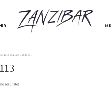
LÆR
ME
kter med stikkord «552113»
113
ne resultatet