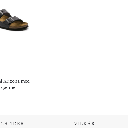
al Arizona med
 spenner
R
NGSTIDER
VILKÅR