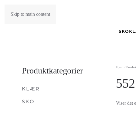
Skip to main content
SKO
K
Hjem
/ Produ
Produktkategorier
552
KLÆR
SKO
Viser det e