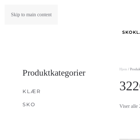
Skip to main content
SKO
K
Hjem
/ Produk
Produktkategorier
322
KLÆR
SKO
Viser alle 