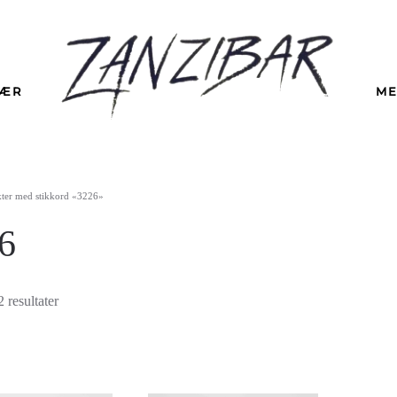
LÆR
ME
ter med stikkord «3226»
6
Sortert
2 resultater
etter
nyeste