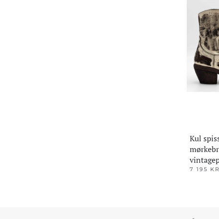
Kul spis
mørkebr
vintage
7 195
K
Dette
produktet
har
flere