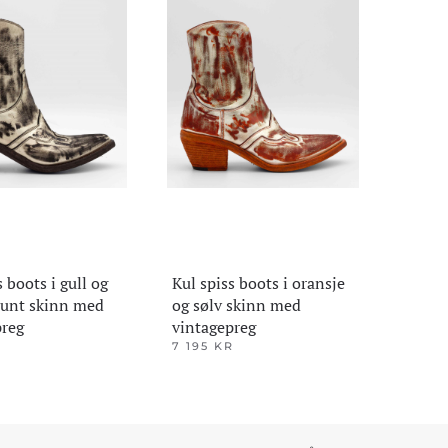
s boots i gull og
Kul spiss boots i oransje
unt skinn med
og sølv skinn med
preg
vintagepreg
R
7 195
KR
Dette
produktet
har
flere