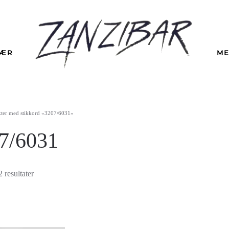
LÆR
ME
kter med stikkord «3207/6031»
7/6031
Sortert
2 resultater
etter
nyeste