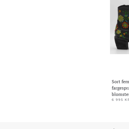
Sort fe
fargesp
blomste
6 995
K
Dette
produktet
har
flere