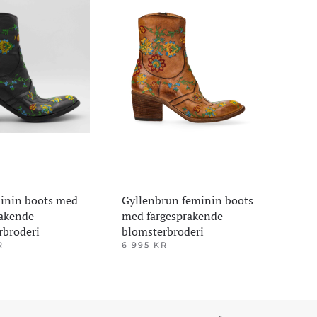
minin boots med
Gyllenbrun feminin boots
rakende
med fargesprakende
rbroderi
blomsterbroderi
R
6 995
KR
Dette
produktet
har
flere