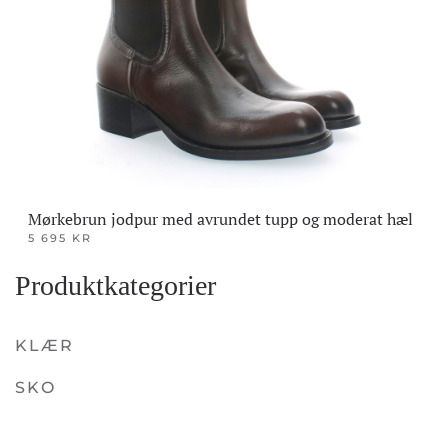
Mørkebrun jodpur med avrundet tupp og moderat hæl
5 695
KR
Dette
Produktkategorier
produktet
har
flere
KLÆR
varianter.
SKO
Alternativene
kan
velges