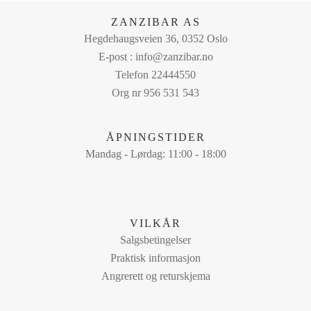
på
ZANZIBAR AS
produktsiden
Hegdehaugsveien 36, 0352 Oslo
E-post : info@zanzibar.no
Telefon 22444550
Org nr 956 531 543
ÅPNINGSTIDER
Mandag - Lørdag: 11:00 - 18:00
VILKÅR
Salgsbetingelser
Praktisk informasjon
Angrerett og returskjema