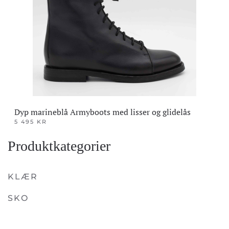
Dyp marineblå Armyboots med lisser og glidelås
5 495
KR
Dette
Produktkategorier
produktet
har
flere
KLÆR
varianter.
SKO
Alternativene
kan
velges