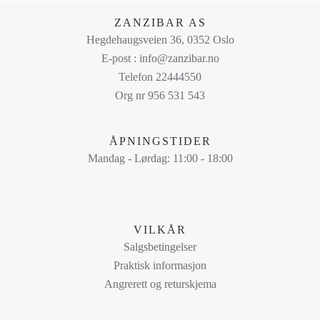
på
ZANZIBAR AS
produktsiden
Hegdehaugsveien 36, 0352 Oslo
E-post : info@zanzibar.no
Telefon 22444550
Org nr 956 531 543
ÅPNINGSTIDER
Mandag - Lørdag: 11:00 - 18:00
VILKÅR
Salgsbetingelser
Praktisk informasjon
Angrerett og returskjema