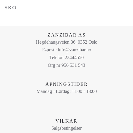
SKO
Alternativene
kan
velges
på
ZANZIBAR AS
produktsiden
Hegdehaugsveien 36, 0352 Oslo
E-post : info@zanzibar.no
Telefon 22444550
Org nr 956 531 543
ÅPNINGSTIDER
Mandag - Lørdag: 11:00 - 18:00
VILKÅR
Salgsbetingelser