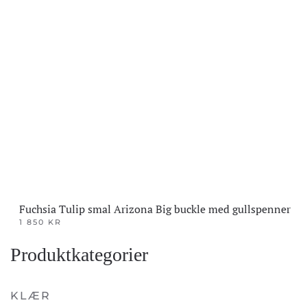
Fuchsia Tulip smal Arizona Big buckle med gullspenner
1 850
KR
Dette
Produktkategorier
produktet
har
flere
KLÆR
varianter.