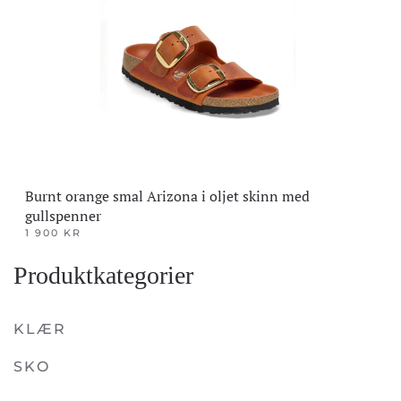
Burnt orange smal Arizona i oljet skinn med
gullspenner
1 900
KR
Dette
Produktkategorier
produktet
har
flere
KLÆR
varianter.
SKO
Alternativene
kan