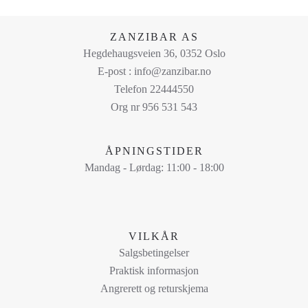
velges
på
ZANZIBAR AS
produktsiden
Hegdehaugsveien 36, 0352 Oslo
E-post : info@zanzibar.no
Telefon 22444550
Org nr 956 531 543
ÅPNINGSTIDER
Mandag - Lørdag: 11:00 - 18:00
VILKÅR
Salgsbetingelser
Praktisk informasjon
Angrerett og returskjema