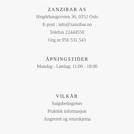
på
ZANZIBAR AS
produktsiden
Hegdehaugsveien 36, 0352 Oslo
E-post : info@zanzibar.no
Telefon 22444550
Org nr 956 531 543
ÅPNINGSTIDER
Mandag - Lørdag: 11:00 - 18:00
VILKÅR
Salgsbetingelser
Praktisk informasjon
Angrerett og returskjema