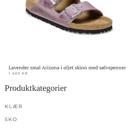
Lavender smal Arizona i oljet skinn med sølvspenner
1 400
KR
Dette
Produktkategorier
produktet
har
flere
KLÆR
varianter.
SKO
Alternativene
kan
velges