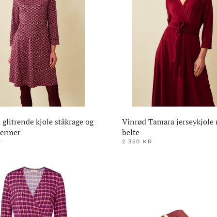
ene
Alternativene
kan
velges
på
den
produktsiden
 glitrende kjole ståkrage og
Vinrød Tamara jerseykjole 
termer
belte
R
2 350
KR
Dette
produktet
har
flere
varianter.
ene
Alternativene