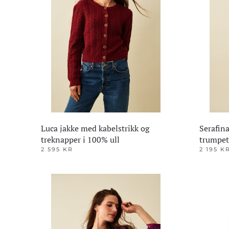
Alternativ
kan
kan
velges
velges
på
på
produktsiden
produktsi
Luca jakke med kabelstrikk og
Serafina
treknapper i 100% ull
trumpe
2 595
KR
2 195
K
Dette
Dette
produktet
produktet
har
har
flere
flere
varianter.
varianter.
Alternativene
Alternativ