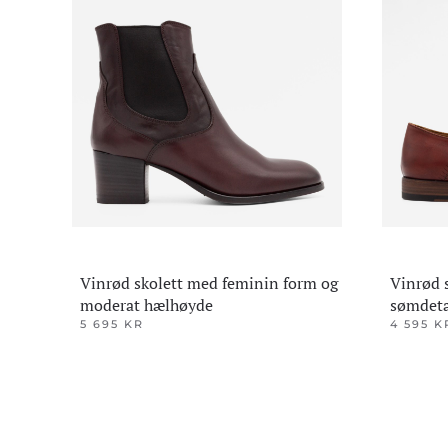
Vinrød skolett med feminin form og
Vinrød 
moderat hælhøyde
sømdeta
5 695
KR
4 595
K
Dette
Dette
produktet
produktet
har
har
flere
flere
varianter.
varianter.