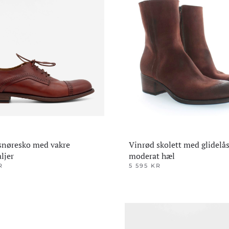
snøresko med vakre
Vinrød skolett med glidelå
ljer
moderat hæl
R
5 595
KR
Dette
produktet
har
flere
varianter.