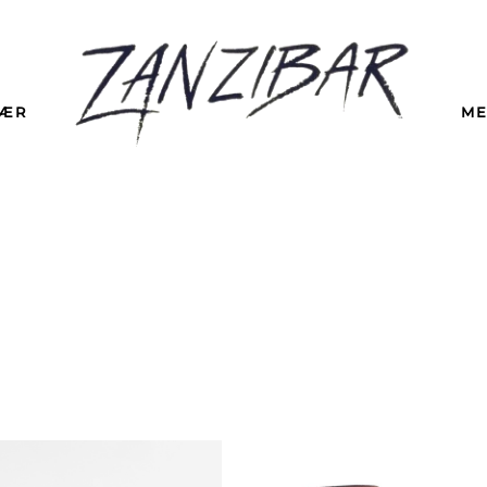
LÆR
ME