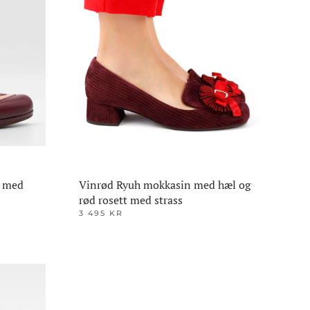
Alternativene
kan
velges
på
produktsiden
s med
Vinrød Ryuh mokkasin med hæl og
rød rosett med strass
3 495
KR
Dette
produktet
har
flere
varianter.