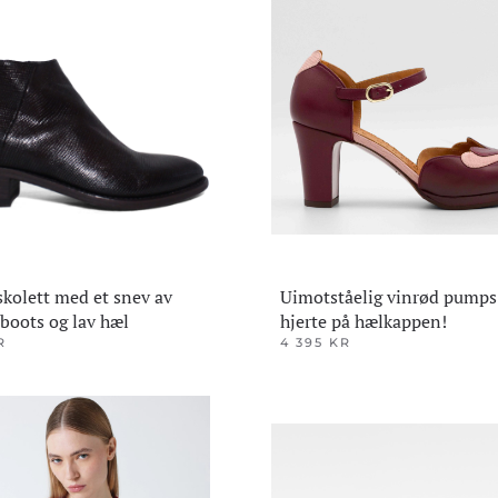
ene
Alternativene
kan
velges
på
den
produktsiden
skolett med et snev av
Uimotståelig vinrød pump
boots og lav hæl
hjerte på hælkappen!
R
4 395
KR
Dette
produktet
har
flere
varianter.