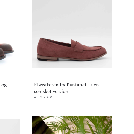
s og
Klassikeren fra Pantanetti i en
semsket versjon
4 195
KR
Dette
produktet
har
flere
varianter.