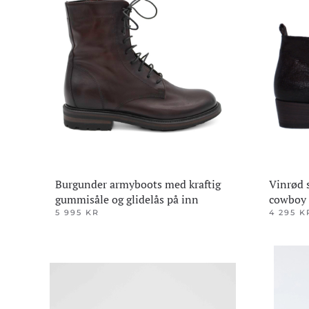
Alternativene
Alternativ
kan
kan
velges
velges
på
på
produktsiden
produktsi
Burgunder armyboots med kraftig
Vinrød 
gummisåle og glidelås på inn
cowboy 
5 995
KR
4 295
K
Dette
Dette
produktet
produktet
har
har
flere
flere
varianter.
varianter.