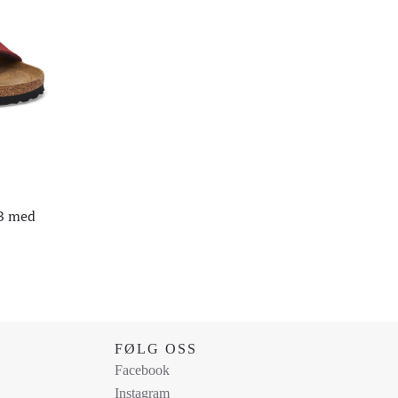
kan
velges
på
produktsiden
FB med
FØLG OSS
Facebook
Instagram