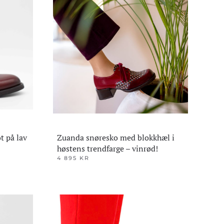
Alternativene
kan
velges
på
produktsiden
t på lav
Zuanda snøresko med blokkhæl i
høstens trendfarge – vinrød!
4 895
KR
Dette
produktet
har
flere
varianter.