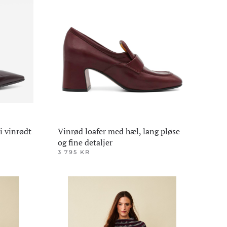
Alternativene
kan
velges
på
produktsiden
 i vinrødt
Vinrød loafer med hæl, lang pløse
og fine detaljer
3 795
KR
Dette
produktet
har
flere
varianter.