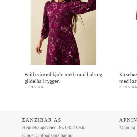
kan
kan
velges
velges
på
på
produktsiden
produktsi
Faith vinrød kjole med rund hals og
Kirsebæ
glidelås i ryggen
med løs
2 595
KR
2 195
K
Dette
Dette
produktet
produktet
har
har
flere
flere
ZANZIBAR AS
ÅPNI
varianter.
varianter.
Hegdehaugsveien 36, 0352 Oslo
Mandag -
Alternativene
Alternativ
E-post : info@zanzibar.no