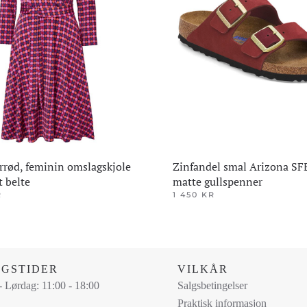
kan
velges
på
den
produktsiden
rrød, feminin omslagskjole
Zinfandel smal Arizona S
t belte
matte gullspenner
R
1 450
KR
Dette
produktet
har
flere
NGSTIDER
VILKÅR
varianter.
 Lørdag: 11:00 - 18:00
Salgsbetingelser
ene
Alternativene
Praktisk informasjon