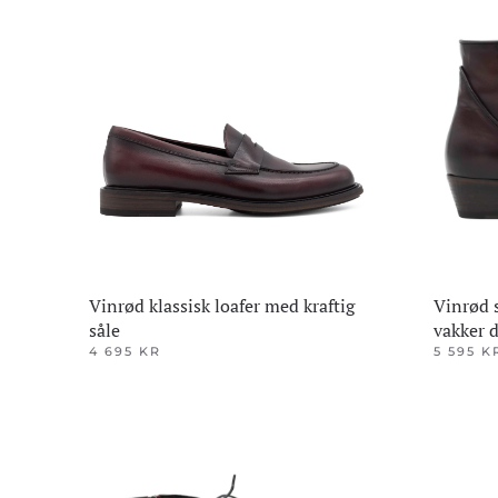
Alternativene
Alternativ
kan
kan
velges
velges
på
på
produktsiden
produktsi
Vinrød klassisk loafer med kraftig
Vinrød 
såle
vakker d
4 695
KR
5 595
K
Dette
Dette
produktet
produktet
har
har
flere
flere
varianter.
varianter.