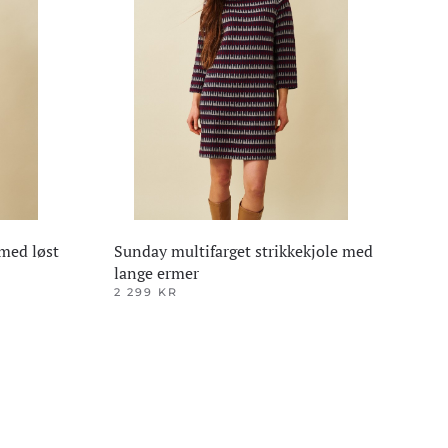
Alternativene
kan
velges
på
produktsiden
med løst
Sunday multifarget strikkekjole med
lange ermer
2 299
KR
Dette
produktet
har
flere
varianter.
Alternativene