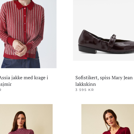
ene
Alternativene
kan
velges
på
den
produktsiden
Assia jakke med krage i
Sofistikert, spiss Mary Jean
sjmir
lakkskinn
R
3 595
KR
Dette
produktet
har
flere
varianter.