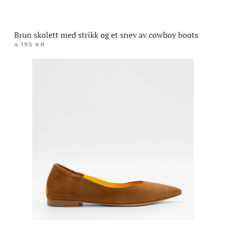
Brun skolett med strikk og et snev av cowboy boots
4 195
KR
Dette
produktet
har
flere
varianter.
Alternativene
kan
velges
på
produktsiden