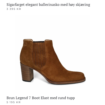
Sigarfarget elegant ballerinasko med høy skjæring
3 395
KR
Dette
produktet
har
flere
varianter.
Alternativene
kan
velges
på
produktsiden
Brun Legend 7 Boot Elast med rund tupp
5 195
KR