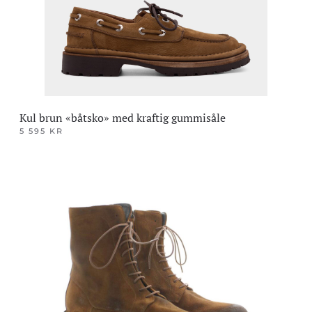
på
produktsiden
Kul brun «båtsko» med kraftig gummisåle
5 595
KR
Dette
produktet
har
flere
varianter.
Alternativene
kan
velges
på
produktsiden