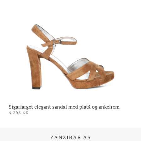
produktet
har
flere
varianter.
Alternativene
kan
velges
på
produktsiden
Sigarfarget elegant sandal med platå og ankelrem
4 295
KR
Dette
produktet
har
ZANZIBAR AS