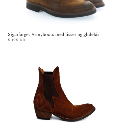
Sigarfarget Armyboots med lisser og glidelås
5 195
KR
Dette
produktet
har
flere
varianter.
Alternativene
kan
velges
på
produktsiden