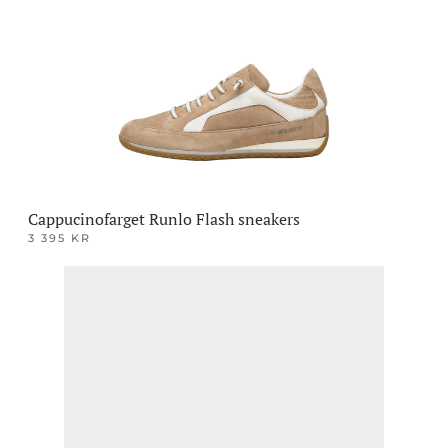
Cappucinofarget Runlo Flash sneakers
3 395
KR
Dette
produktet
har
flere
varianter.
Alternativene
kan
velges