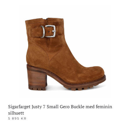
Dette
produktet
har
flere
varianter.
Alternativene
kan
velges
på
produktsiden
Sigarfarget Justy 7 Small Gero Buckle med feminin
silhuett
5 895
KR
Dette