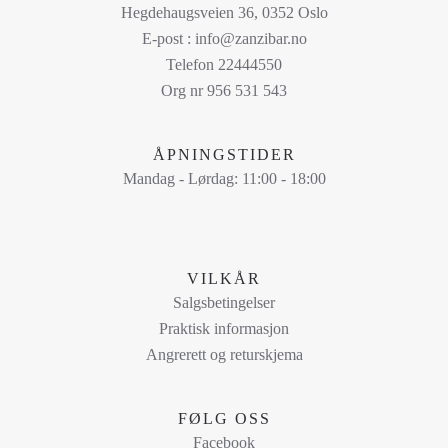
flere
Hegdehaugsveien 36, 0352 Oslo
varianter.
E-post : info@zanzibar.no
Alternativene
Telefon 22444550
kan
Org nr 956 531 543
velges
på
ÅPNINGSTIDER
produktsiden
Mandag - Lørdag: 11:00 - 18:00
VILKÅR
Salgsbetingelser
Praktisk informasjon
Angrerett og returskjema
FØLG OSS
Facebook