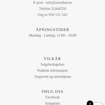
varianter.
E-post : info@zanzibar.no
Alternativene
Telefon 22444550
kan
Org nr 956 531 543
velges
på
ÅPNINGSTIDER
produktsiden
Mandag - Lørdag: 11:00 - 18:00
VILKÅR
Salgsbetingelser
Praktisk informasjon
Angrerett og returskjema
FØLG OSS
Facebook
Instagram
0