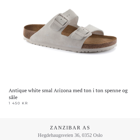
flere
varianter.
Alternativene
kan
velges
på
produktsiden
Antique white smal Arizona med ton i ton spenne og
såle
1 450
KR
Dette
produktet
har
ZANZIBAR AS
flere
Hegdehaugsveien 36, 0352 Oslo