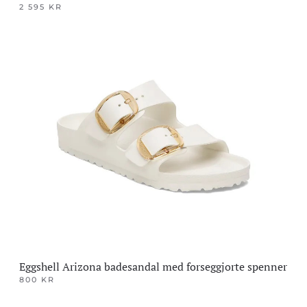
2 595
KR
Dette
produktet
har
flere
varianter.
Alternativene
kan
velges
på
produktsiden
Eggshell Arizona badesandal med forseggjorte spenner
800
KR
Dette