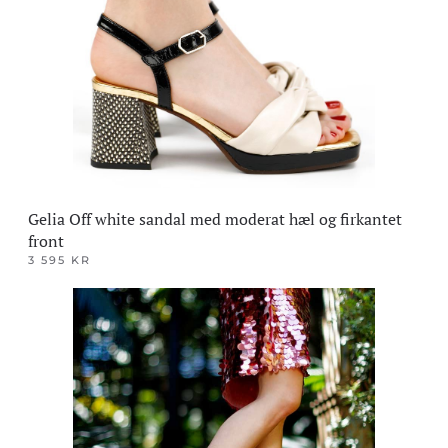
Gelia Off white sandal med moderat hæl og firkantet
front
3 595
KR
Dette
produktet
har
flere
varianter.
Alternativene
kan