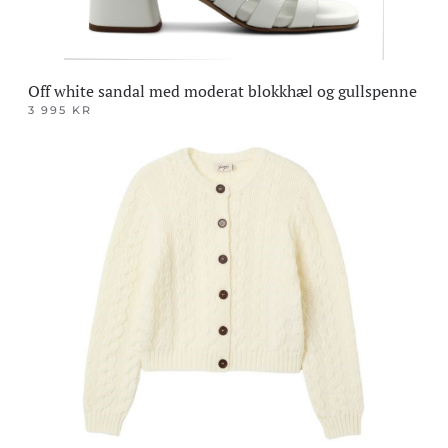
Off white sandal med moderat blokkhæl og gullspenne
3 995
KR
Dette
produktet
har
flere
varianter.
Alternativene
kan
velges
på
produktsiden