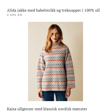
Alida jakke med kabelstrikk og treknapper i 100% ull
2 595
KR
Dette
produktet
har
flere
varianter.
Alternativene
kan
velges
på
produktsiden
Kajsa ullgenser med klassisk nordisk mønster