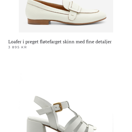
produktsiden
Loafer i preget fløtefarget skinn med fine detaljer
3 895
KR
Dette
produktet
har
flere
varianter.
Alternativene
kan
velges
på
produktsiden