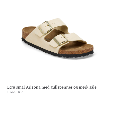
produktet
har
flere
varianter.
Alternativene
kan
velges
på
produktsiden
Ecru smal Arizona med gullspenner og mørk såle
1 450
KR
Dette
produktet
har