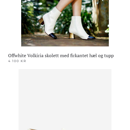
velges
på
produktsiden
Offwhite Volkiria skolett med firkantet hæl og tupp
4 100
KR
Dette
produktet
har
flere
varianter.
Alternativene
kan
velges
på