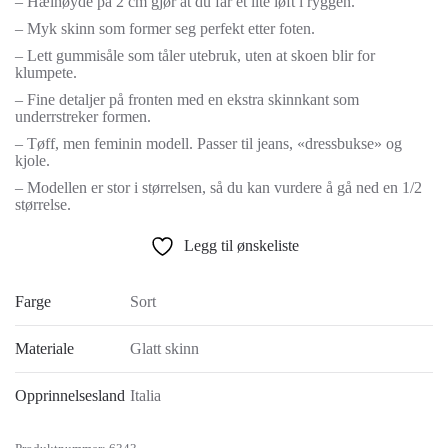
– Hælhøyde på 2 cm gjør at du får et lite løft i ryggen.
– Myk skinn som former seg perfekt etter foten.
– Lett gummisåle som tåler utebruk, uten at skoen blir for
klumpete.
– Fine detaljer på fronten med en ekstra skinnkant som
underrstreker formen.
– Tøff, men feminin modell. Passer til jeans, «dressbukse» og
kjole.
– Modellen er stor i størrelsen, så du kan vurdere å gå ned en 1/2
størrelse.
Legg til ønskeliste
Farge
Sort
Materiale
Glatt skinn
Opprinnelsesland
Italia