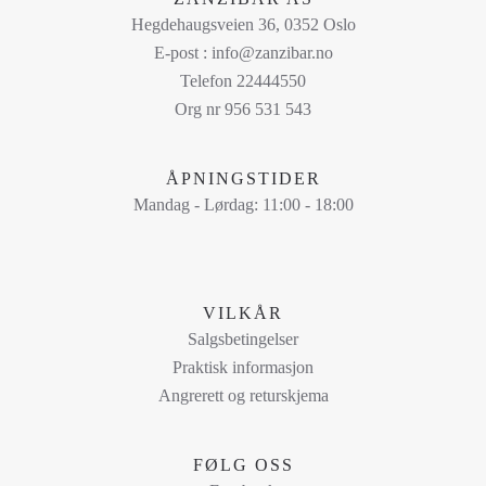
flere
Hegdehaugsveien 36, 0352 Oslo
varianter.
E-post : info@zanzibar.no
Alternativene
Telefon 22444550
kan
Org nr 956 531 543
velges
på
ÅPNINGSTIDER
produktsiden
Mandag - Lørdag: 11:00 - 18:00
VILKÅR
Salgsbetingelser
Praktisk informasjon
Angrerett og returskjema
FØLG OSS