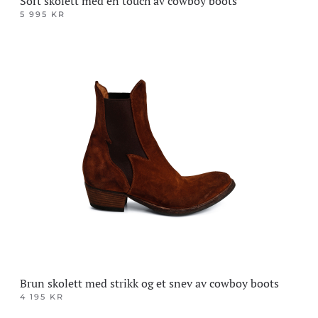
Sort skolett med en touch av cowboy boots
5 995
KR
Dette
produktet
har
flere
varianter.
Alternativene
kan
velges
på
produktsiden
Brun skolett med strikk og et snev av cowboy boots
4 195
KR
Dette