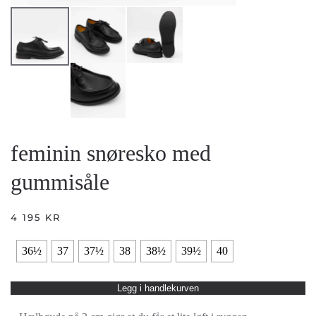
feminin snøresko med
gummisåle
4 195
KR
36½
37
37½
38
38½
39½
40
Legg i handlekurven