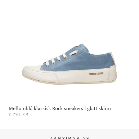
produktet
har
flere
varianter.
Alternativene
kan
velges
på
produktsiden
Mellomblå klassisk Rock sneakers i glatt skinn
2 795
KR
Dette
produktet
har
ZANZIBAR AS