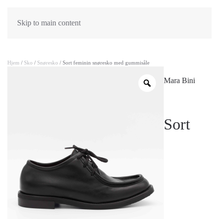
Skip to main content
Hjem
/
Sko
/
Snøresko
/ Sort feminin snøresko med gummisåle
Mara Bini
Sort