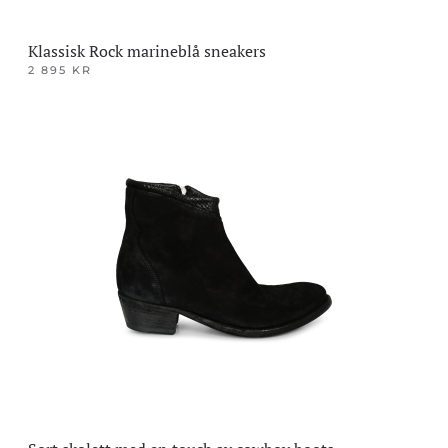
Klassisk Rock marineblå sneakers
2 895
KR
Dette
produktet
har
flere
varianter.
Alternativene
kan
velges
på
produktsiden