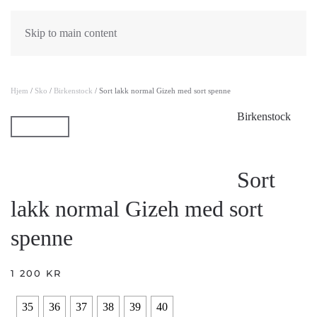
Skip to main content
Hjem
/
Sko
/
Birkenstock
/ Sort lakk normal Gizeh med sort spenne
Birkenstock
Sort
lakk normal Gizeh med sort
spenne
1 200
KR
35
36
37
38
39
40