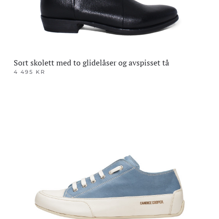
produktsiden
Sort skolett med to glidelåser og avspisset tå
4 495
KR
Dette
produktet
har
flere
varianter.
Alternativene
kan
velges
på
produktsiden