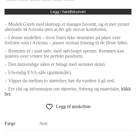
Legg i handlekurven
– Modell Gizeh med tåstropp er manges favoritt, og et mer pyntet
alternativ til Arizona uten at det går utover komforten.
– I denne modellen – hvor foten ikke strammes på plass over
forfoten som i Arizona – passer normal fotseng til de fleste føtter.
– Remmen er i matt sølv, med sølvfarget spenne. Remmen kan
justeres over vristen for perfekt passform.
– Den innvendige sålen er belagt med semsket skinn.
– Utvendig EVA-såle (gummisåle).
– Vipper du mellom to størrelser, bør du vurdere å gå ned.
– For råd og informasjon om størrelse, fotseng og materialer,
klikk
her.
Legg til ønskeliste
Farge
Sort