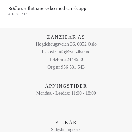
Rødbrun flat snøresko med carrétupp
3 695
KR
Dette
produktet
har
ZANZIBAR AS
flere
Hegdehaugsveien 36, 0352 Oslo
varianter.
E-post : info@zanzibar.no
Alternativene
Telefon 22444550
kan
Org nr 956 531 543
velges
på
ÅPNINGSTIDER
produktsiden
Mandag - Lørdag: 11:00 - 18:00
VILKÅR
Salgsbetingelser