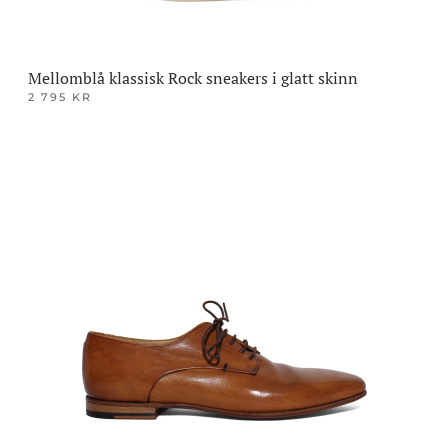
Mellomblå klassisk Rock sneakers i glatt skinn
2 795
KR
Dette
produktet
har
flere
varianter.
Alternativene
kan
velges
på
produktsiden