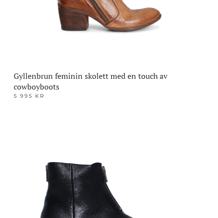
Gyllenbrun feminin skolett med en touch av
cowboyboots
5 995
KR
Dette
produktet
har
flere
varianter.
Alternativene
kan
velges
på